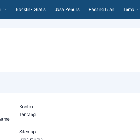
i
Backlink Gratis
Jasa Penulis
Pasang Iklan
Tema
Kontak
Tentang
 Game
Sitemap
Iklan murah